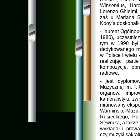
Winsemius, Hara
Lorenzo Ghielmi, 
zaś u Mariana S
Kooy’a doskonalił
-
laureat Ogólnop
1980), uczestnic
tym w 1990 był 
dedykowanego mu
w Polsce i wielu k
realizując par
kompozycje, opr
radiowe.
-
jest dyplomow
Muzycznej im. F. 
organów, improw
kameralistyki, z
mianowany ekspe
Warmińsko-
Mazu
Rusieckiego, Po
Sewruka, a także 
wykładał i prowa
czy muzyki sakral