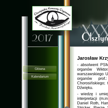
Jarosław Krzy
-
absolwent PSM I
Główna
organów Wikto
warszawskiego Un
Kalendarium
organów prof.
Chorosińskiego; 
Dźwięku.
-
wiedzę i umieję
interpretacji (m.i
Daniel Roth, Han
Stricker, Pierze