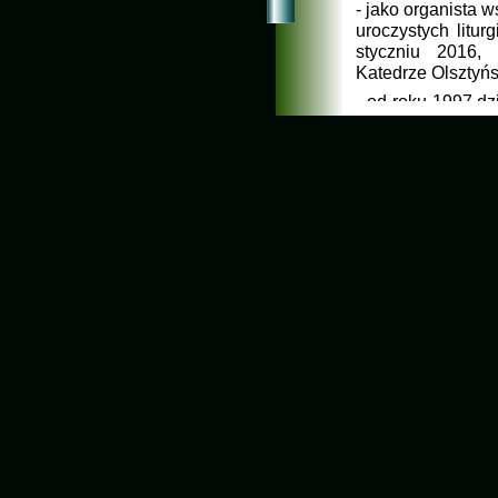
-
jako organista w
uroczystych litur
styczniu 2016,
Katedrze Olsztyń
-
od roku 1997 dz
1999 prowadzi a
jeden z najważn
Współorganizuje
patronatem SPA
Miejskim Ośrodkie
Spotkania na Szc
szeroko rozumian
-
wśród wyróżnie
Prezydenta Olszt
MKiS „Zasłużony 
(2007), Nagroda 
(2009, na 25-
lec
odznaka honorowa 
medal „Za zasługi